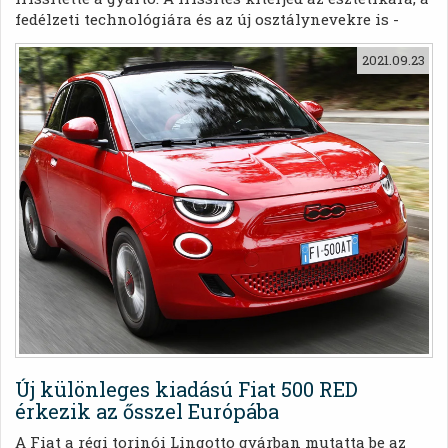
fedélzeti technológiára és az új osztálynevekre is -
Life, City és City Life.
2021.09.23
Új különleges kiadású Fiat 500 RED
érkezik az ősszel Európába
A Fiat a régi torinói Lingotto gyárban mutatta be az