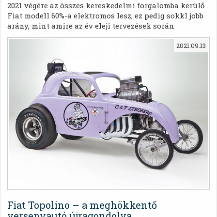
2021 végére az összes kereskedelmi forgalomba kerülő
Fiat modell 60%-a elektromos lesz, ez pedig sokkl jobb
arány, mint amire az év eleji tervezések során
számította
2021.09.13
Fiat Topolino – a meghökkentő
versenyautó újragondolva