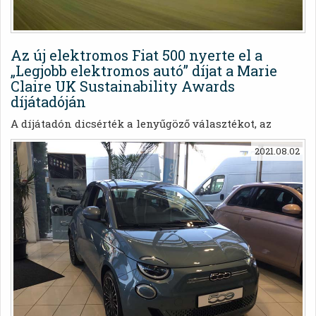
Az új elektromos Fiat 500 nyerte el a
„Legjobb elektromos autó” díjat a Marie
Claire UK Sustainability Awards
díjátadóján
A díjátadón dicsérték a lenyűgöző választékot, az
ikonikus dizájnt, a csatlakozási funkciókat és az
2021.08.02
újrahasznosított anyagok felhasználását is.