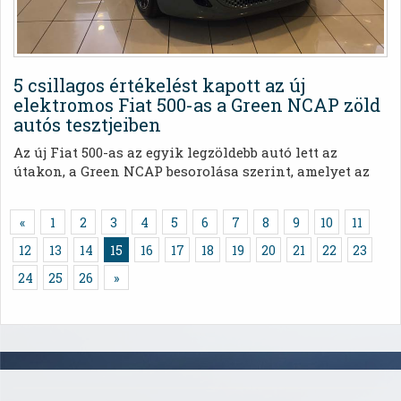
5 csillagos értékelést kapott az új
elektromos Fiat 500-as a Green NCAP zöld
autós tesztjeiben
Az új Fiat 500-as az egyik legzöldebb autó lett az
útakon, a Green NCAP besorolása szerint, amelyet az
Euro NCAP környezetvédelmi értékelési szervezete
rangsorol.
«
1
2
3
4
5
6
7
8
9
10
11
(Aktuális)
12
13
14
15
16
17
18
19
20
21
22
23
24
25
26
»