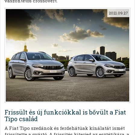
vászontetős crossovert.
2021.09.27
Frissült és új funkciókkal is bővült a Fiat
Tipo család
A Fiat Tipo szedánok és ferdehátúak kínálatát ismét
frissítette a gyártó. A frissítés kiterjed az esztétikára, a