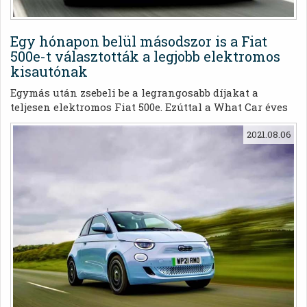
Egy hónapon belül másodszor is a Fiat
500e-t választották a legjobb elektromos
kisautónak
Egymás után zsebeli be a legrangosabb díjakat a
teljesen elektromos Fiat 500e. Ezúttal a What Car éves
díjátadóján nyerte el a Fiat 500e „A legjobb kis
2021.08.06
elektromos autó” díjat.