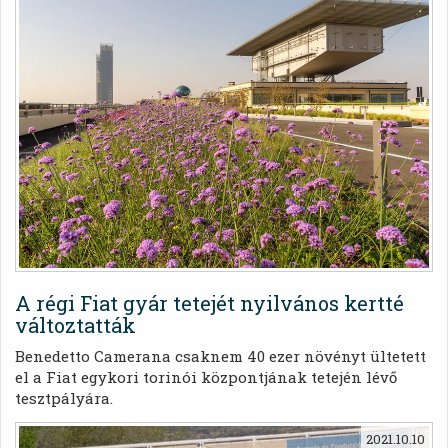
A régi Fiat gyár tetejét nyilvános kertté
változtatták
Benedetto Camerana csaknem 40 ezer növényt ültetett
el a Fiat egykori torinói központjának tetején lévő
tesztpályára.
2021.10.10