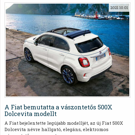
bíróság Sergio Pasinit, a Fiat Chrysler Automobiles
2021.10.01
egykori menedzserét, amely cég ma már a Stellantis
csoport tagja. Pasinit két nappal korábban
tartóztatták le a dízel-kibocsátási eredmények
meghamisítása miatt – melyet egy amerikai vizsgálat
keretében derítettek fel
A Fiat bemutatta a vászontetős 500X
Dolcevita modellt
A Fiat bejelentette legújabb modelljét, az új Fiat 500X
Dolcevita névre hallgató, elegáns, elektromos