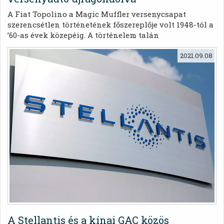
A Fiat Topolino a Magic Muffler versenycsapat
szerencsétlen történetének főszereplője volt 1948-tól a
’60-as évek közepéig. A történelem talán
legmeghökkentőbb versenyautója most újjáéledt.
2021.09.08
A Stellantis és a kínai GAC közös