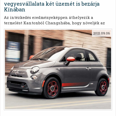
vegyesvállalata két üzemét is bezárja
Kínában
Az intézkedés eredményeképpen áthelyezik a
termelést Kantonból Changshába, hogy növeljék az
üzemek kihasználtságát és csökkentsék a termelési
2021.09.06
költségeket.