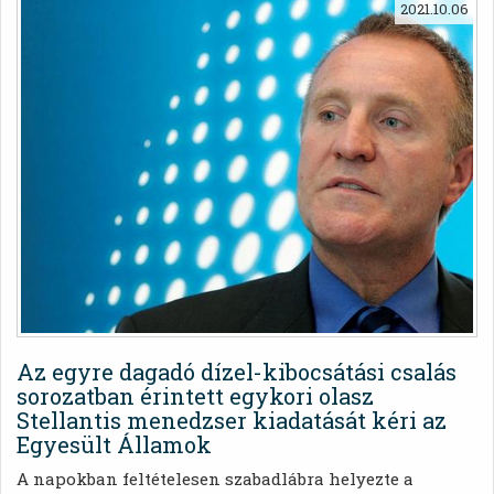
2021.10.06
megtekintheti az új, török gyártmányú Fiatot, amint az
résztvesz a jávorszarvas és a szlalom teszten.
Az egyre dagadó dízel-kibocsátási csalás
sorozatban érintett egykori olasz
Stellantis menedzser kiadatását kéri az
Egyesült Államok
A napokban feltételesen szabadlábra helyezte a