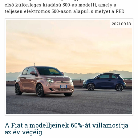
első különleges kiadású 500-as modellt, amely a
teljesen elektromos 500-ason alapul, s melyet a RED
nemzetközi jótékonysági szervezet együttműködésével
hoztak létre
2021.09.18
A Fiat a modelljeinek 60%-át villamosítja
az év végéig