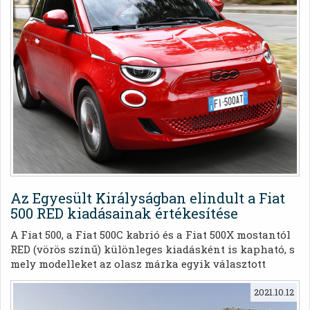
Az Egyesült Királyságban elindult a Fiat
500 RED kiadásainak értékesítése
A Fiat 500, a Fiat 500C kabrió és a Fiat 500X mostantól
RED (vörös színű) különleges kiadásként is kapható, s
mely modelleket az olasz márka egyik választott
jótékonysági szervezetének támogatására gyártottak
le.
2021.10.12