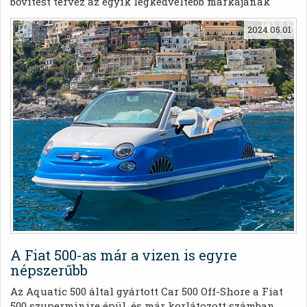
bővítést tervez az egyik legkedveltebb márkájának
felhasználásával
2024.05.01
A Fiat 500-as már a vizen is egyre
népszerűbb
Az Aquatic 500 által gyártott Car 500 Off-Shore a Fiat
500 szuperminire épül, és már korlátozott számban