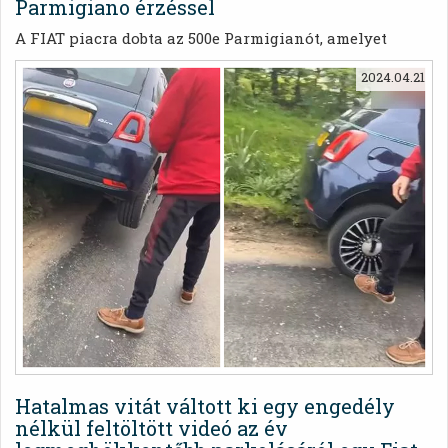
Parmigiano érzéssel
A FIAT piacra dobta az 500e Parmigianót, amelyet
kifejezetten az Egyesült Királyság vásárlói számára
2024.04.21
fejlesztettek ki.
Hatalmas vitát váltott ki egy engedély
nélkül feltöltött videó az év