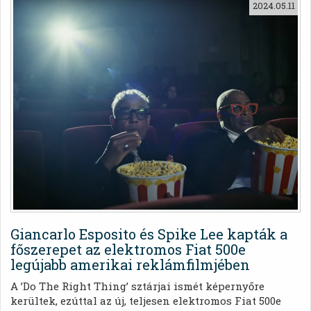
van szó, a Fiat 500 és a Mini Cooper vitathatatlanul a
2024.05.11
két legnépszerűbb opció világszerte.
Giancarlo Esposito és Spike Lee kapták a
főszerepet az elektromos Fiat 500e
legújabb amerikai reklámfilmjében
A ’Do The Right Thing’ sztárjai ismét képernyőre
kerültek, ezúttal az új, teljesen elektromos Fiat 500e