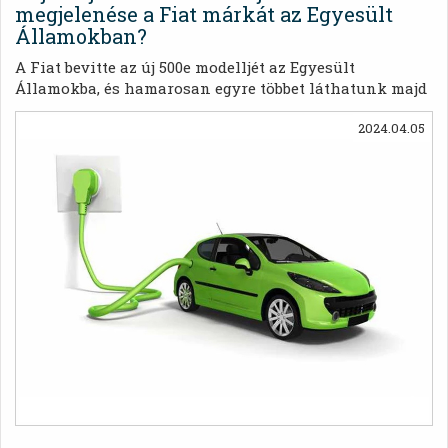
megjelenése a Fiat márkát az Egyesült
Államokban?
A Fiat bevitte az új 500e modelljét az Egyesült
Államokba, és hamarosan egyre többet láthatunk majd
belőlük Miami utcáin. Izgatottak az amerikaiak, mert a
2024.04.05
Fiat 500e egy szórakoztató, aranyos, tetszetős kis
elektromos autó.