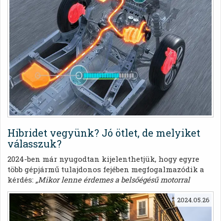
támogatója a Fiat, melynek képviseletében Olivier
Francois, a FIAT vezérigazgatója (Stellantis CMO) is
részt vett a „Fenntarthatóság és vállalkozás: jónak
lenni kifizetődik” elnevezésű kerekasztal-
beszélgetésen az olasz fővárosban.
Hibridet vegyünk? Jó ötlet, de melyiket
válasszuk?
2024-ben már nyugodtan kijelenthetjük, hogy egyre
több gépjármű tulajdonos fejében megfogalmazódik a
kérdés:
„Mikor lenne érdemes a belsőégésű motorral
felszerelt kocsimat lecserélnem elektromosra?”
Az mára
már nem kétséges, hogy egyre több érv szól a
2024.05.26
környezetkímélő járművek mellett.