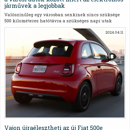
járművek a legjobbak
Valószínűleg egy városban senkinek sincs szüksége
500 kilométeres hatótávra a szükséges napi utak
megtételéhez, ezért a Fiat most már inkább arra
2024.04.11
összpontosít, ami az emberek számára a legfontosabb.
Vajon újraélesztheti az új Fiat 500e