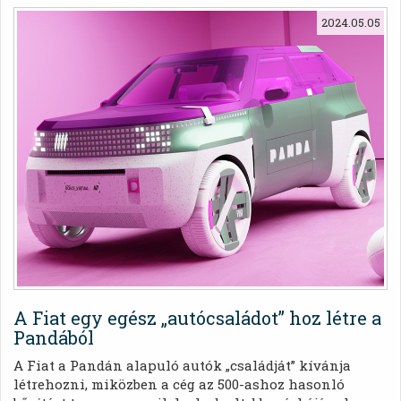
amerikai kampányfilmjében kaptak főszerepet.
2024.05.05
A Fiat egy egész „autócsaládot” hoz létre a
Pandából
A Fiat a Pandán alapuló autók „családját” kívánja
létrehozni, miközben a cég az 500-ashoz hasonló