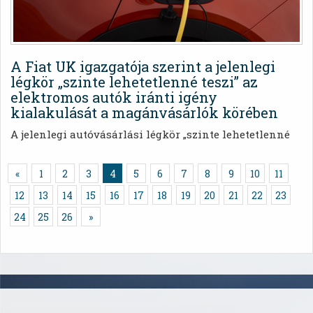
A Fiat UK igazgatója szerint a jelenlegi
légkör „szinte lehetetlenné teszi” az
elektromos autók iránti igény
kialakulását a magánvásárlók körében
A jelenlegi autóvásárlási légkör „szinte lehetetlenné
teszi”, hogy a magánvásárlókat rávegyék arra, hogy
elektromos járműveket vásároljanak, mivel „úgy tűnik,
(Aktuális)
«
1
2
3
4
5
6
7
8
9
10
11
semmit sem tesz a kormány” annak érdekében, hogy
felgyorsuljon az akkumulátoros járművek
12
13
14
15
16
17
18
19
20
21
22
23
elterjedésének a folyamata.
24
25
26
»