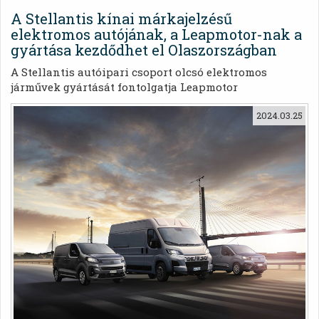
A Stellantis kínai márkajelzésű
elektromos autójának, a Leapmotor-nak a
gyártása kezdődhet el Olaszországban
A Stellantis autóipari csoport olcsó elektromos
járművek gyártását fontolgatja Leapmotor
márkajelzéssel. Évente akár 150 ezer darabot is
2024.03.25
gyárthatnak ebből a modellből az olaszországi
Mirafioriban (Torinóban) található üzemben. A
Leapmotor elektromos járművek gyártása 2026-ban
vagy 2027-ben kezdődhet meg.