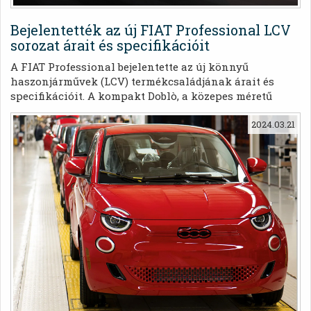
Bejelentették az új FIAT Professional LCV
sorozat árait és specifikációit
A FIAT Professional bejelentette az új könnyű
haszonjárművek (LCV) termékcsaládjának árait és
specifikációit. A kompakt Doblò, a közepes méretű
Scudo és a nagy Ducato új változataival az új modellek
új külsőt és áttervezett pilótafülkét kínálnak, míg a
2024.03.21
teljesen elektromos változatok továbbra is
kategóriaelső hatótávot kínálják.