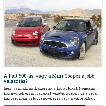
pontot a Stellantis azzal, hogy jóváhagyta, eltávolítják
az olasz zászló színeit a ténylegesen
Lengyelországban gyártott Fiat 600-as modellek
lökhárítójáról.
A Fiat 500-as, vagy a Mini Cooper a jobb
választás?
Igen, vannak, akik szeretik a kis autókat. Nemcsak
könnyűnek érzik magukat vezetés közben, de a szűk
kanyarokban való manőverezés vagy a városokban
való parkolás is egyszerűbb. Ha kompakt kisautókról