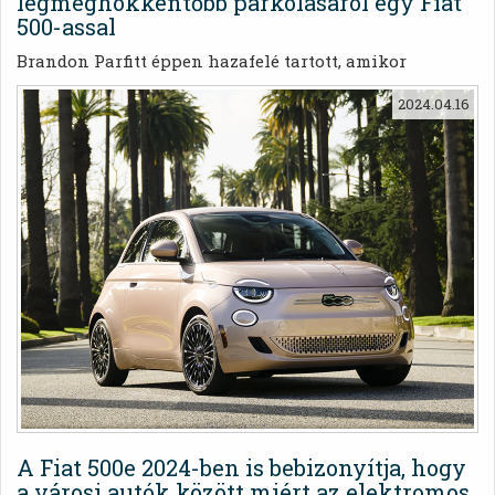
legmeghökkentőbb parkolásáról egy Fiat
500-assal
Brandon Parfitt éppen hazafelé tartott, amikor
észrevett egy Fiat 500-ast, amely egy füves szegélyen
2024.04.16
parkolt, az egyik hátsó kereke pedig a levegőben
lógott, miközben a járműben ketten is ültek.
A Fiat 500e 2024-ben is bebizonyítja, hogy
a városi autók között miért az elektromos