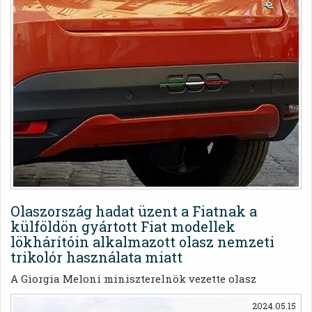
csodálót vonzott. Az olasz hatóságok azonban nem
rajonganak érte.
Olaszország hadat üzent a Fiatnak a
külföldön gyártott Fiat modellek
lökhárítóin alkalmazott olasz nemzeti
trikolór használata miatt
A Giorgia Meloni miniszterelnök vezette olasz
kormány és a Fiat márka tulajdonosa, a Stellantis
2024.05.15
gigavállalat között régóta húzódó vita végére tett