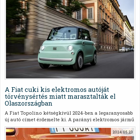
A Fiat cuki kis elektromos autóját
törvénysértés miatt marasztalták el
Olaszországban
A Fiat Topolino kétségkívül 2024-ben a legaranyosabb
új autó címet érdemelte ki. A parányi elektromos jármű
apró méretei, retro ihletésű stílusa és egyedi
2024.05.23
zuhanyfunkciója (igen, valóban van benne
zuhanytartozék) nem meglepő módon rengeteg