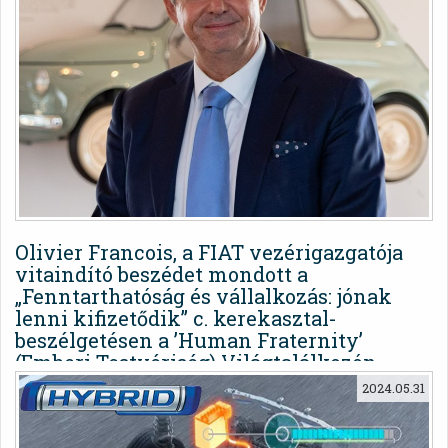
Olivier Francois, a FIAT vezérigazgatója
vitaindító beszédet mondott a
„Fenntarthatóság és vállalkozás: jónak
lenni kifizetődik” c. kerekasztal-
beszélgetésen a ’Human Fraternity’
(Emberi Testvériség) Világtalálkozón,
Rómában.
2024.05.31
A WMHF (World Meeting ong Human Fraternity)
szervezet valamint a fenntartható értékek büszke