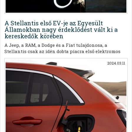
A Stellantis első EV-je az Egyesült
Államokban nagy érdeklődést vált ki a
kereskedők körében
A Jeep, a RAM, a Dodge és a Fiat tulajdonosa, a
Stellantis csak az idén dobta piacra első elektromos
személygépkocsiját az Egyesült Államokban. Az
2024.03.11
elsőként megjelenő Fiat 500e már a szállításokat
megelőzően nagyon népszerű lett az új kereskedők
körében.