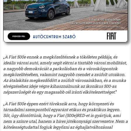
„
A Fiat 500e ennek a megközelítésnek a tökéletes példája, és
ideális városi autó, amely segít elérni a tisztább városi mobilitást,
a nagyobb demokráciát a parkolásban és a városközpontok
megközelítésében, valamint nagyobb csendet a zsúfolt utcákon.
Az átalakítás megkezdődött a zsúfolt városainkban, és a munka
elvégzéséhez ideje végre kihasználnunk az ikonikus 500-as
népszerűségét és egy magasabb cél iránti elkötelezettséget.
”
„
A Fiat 500e éppen ezért törekszik arra, hogy környezeti és
társadalmi szempontból egyaránt etikus és praktikus legyen.
Sőt, úgy döntöttünk, hogy a Fiat (500e)RED-et is gyártjuk, ami
nem a színre utal, hanem a híres jótékonysági szervezetre. Nem a
kötelességtudattal fogjuk legyőzni az éghajlatváltozással