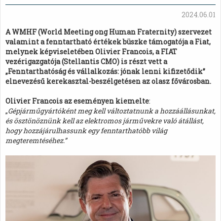
2024.06.01
A WMHF (World Meeting ong Human Fraternity) szervezet
valamint a fenntartható értékek büszke támogatója a Fiat,
melynek képviseletében Olivier Francois, a FIAT
vezérigazgatója (Stellantis CMO) is részt vett a
„Fenntarthatóság és vállalkozás: jónak lenni kifizetődik”
elnevezésű kerekasztal-beszélgetésen az olasz fővárosban.
Olivier Francois az eseményen kiemelte
:
„
Gépjárműgyártóként meg kell változtatnunk a hozzáállásunkat,
és ösztönöznünk kell az elektromos járművekre való átállást,
hogy hozzájárulhassunk egy fenntarthatóbb világ
megteremtéséhez.”