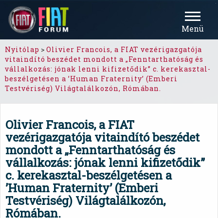
Menü
Nyitólap
>
Olivier Francois, a FIAT vezérigazgatója
vitaindító beszédet mondott a „Fenntarthatóság és
vállalkozás: jónak lenni kifizetődik” c. kerekasztal-
beszélgetésen a ’Human Fraternity’ (Emberi
Testvériség) Világtalálkozón, Rómában.
Olivier Francois, a FIAT
vezérigazgatója vitaindító beszédet
mondott a „Fenntarthatóság és
vállalkozás: jónak lenni kifizetődik”
c. kerekasztal-beszélgetésen a
’Human Fraternity’ (Emberi
Testvériség) Világtalálkozón,
Rómában.