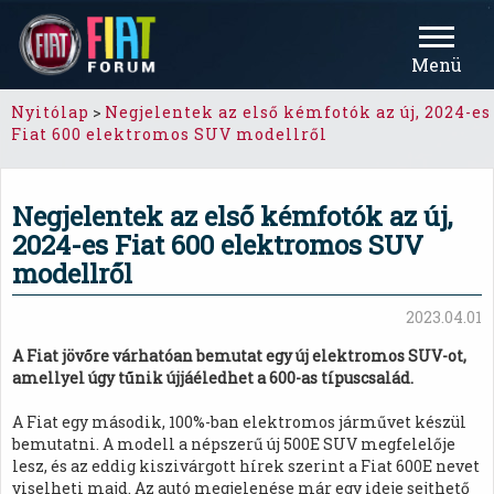
Menü
Nyitólap
>
Negjelentek az első kémfotók az új, 2024-es
Fiat 600 elektromos SUV modellről
Negjelentek az első kémfotók az új,
2024-es Fiat 600 elektromos SUV
modellről
2023.04.01
A Fiat jövőre várhatóan bemutat egy új elektromos SUV-ot,
amellyel úgy tűnik újjáéledhet a 600-as típuscsalád.
A Fiat egy második, 100%-ban elektromos járművet készül
bemutatni. A modell a népszerű új 500E SUV megfelelője
lesz, és az eddig kiszivárgott hírek szerint a Fiat 600E nevet
viselheti majd. Az autó megjelenése már egy ideje sejthető