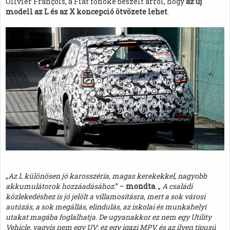
Olivier François, a Fiat főnöke beszélt arról, hogy
az új
modell az L és az X koncepció ötvözete lehet
.
„
Az L különösen jó karosszéria, magas kerekekkel, nagyobb
akkumulátorok hozzáadásához.
” –
mondta
. „
A családi
közlekedéshez is jó jelölt a villamosításra, mert a sok városi
autózás, a sok megállás, elindulás, az iskolai és munkahelyi
utakat magába foglalhatja. De ugyanakkor ez nem egy Utility
Vehicle, vagyis nem egy UV; ez egy igazi MPV, és az ilyen típusú