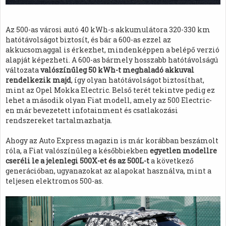
Az 500-as városi autó 40 kWh-s akkumulátora 320-330 km
hatótávolságot biztosít, és bár a 600-as ezzel az
akkucsomaggal is érkezhet, mindenképpen a belépő verzió
alapját képezheti. A 600-as bármely hosszabb hatótávolságú
változata
valószínűleg 50 kWh-t meghaladó akkuval
rendelkezik majd
, így olyan hatótávolságot biztosíthat,
mint az Opel Mokka Electric. Belső terét tekintve pedig ez
lehet a második olyan Fiat modell, amely az 500 Electric-
en már bevezetett infotainment és csatlakozási
rendszereket tartalmazhatja.
Ahogy az Auto Express magazin is már korábban beszámolt
róla, a Fiat valószínűleg a későbbiekben
egyetlen modellre
cseréli le a jelenlegi 500X-et és az 500L-t
a következő
generációban, ugyanazokat az alapokat használva, mint a
teljesen elektromos 500-as.