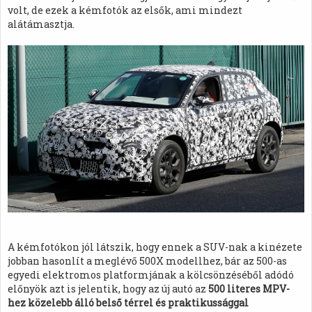
volt, de ezek a kémfotók az elsők, ami mindezt
alátámasztja.
A kémfotókon jól látszik, hogy ennek a SUV-nak a kinézete
jobban hasonlít a meglévő 500X modellhez, bár az 500-as
egyedi elektromos platformjának a kölcsönzéséből adódó
előnyök azt is jelentik, hogy az új autó az
500 literes MPV-
hez közelebb álló belső térrel és praktikussággal