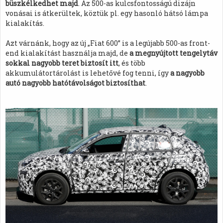
büszkélkedhet majd
. Az 500-as kulcsfontosságú dizájn
vonásai is átkerültek, köztük pl. egy hasonló hátsó lámpa
kialakítás.
Azt várnánk, hogy az új „Fiat 600” is a legújabb 500-as front-
end kialakítást használja majd, de
a megnyújtott tengelytáv
sokkal nagyobb teret biztosít itt
, és több
akkumulátortárolást is lehetővé fog tenni, így
a nagyobb
autó nagyobb hatótávolságot biztosíthat
.