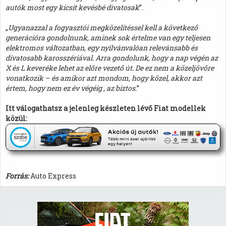
autók most egy kicsit kevésbé divatosak
”.
„
Ugyanazzal a fogyasztói megközelítéssel kell a következő
generációra gondolnunk, aminek sok értelme van egy teljesen
elektromos változatban, egy nyilvánvalóan relevánsabb és
divatosabb karosszériával. Arra gondolunk, hogy a nap végén az
X és L keveréke lehet az előre vezető út. De ez nem a közeljövőre
vonatkozik – és amikor azt mondom, hogy közel, akkor azt
értem, hogy nem ez év végéig , az biztos.
”
Itt válogathatsz a jelenleg készleten lévő Fiat modellek
közül:
Forrás:
Auto Express