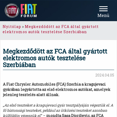
Menü
Nyitólap
>
Megkezdődött az FCA által gyártott
elektromos autók tesztelése Szerbiában
Megkezdődött az FCA által gyártott
elektromos autók tesztelése
Szerbiában
2024.04.05
A Fiat Chrysler Automobiles (FCA) Szerbia a kragujevaci
gyárában legyártotta az első elektromos autókat, amelyek
jelenleg tesztelés alatt állnak.
„
Az első teszteket a kragujevaci gyár tesztpályáján végeztük el. A
fő biztonsági teszteket, például az ütközési teszteket azonban
külföldön végezzük el.
” –
mondta Sasa Djordjevic, az FCA