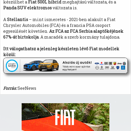
készülhet a
Fiat 500L hibrid
meghajtású változata, és a
Panda SUV elektromos
változata is.
A
Stellantis
– mint ismeretes - 2021-ben alakult a Fiat
Chrysler Automobiles (FCA) és a francia PSA csoport
egyesülését követően.
Az FCA az FCA Serbia alaptőkéjének
67%-át birtokolja
. A maradék a szerb kormány tulajdona.
Itt válogathatsz a jelenleg készleten lévő Fiat modellek
közül:
Forrás:
SeeNews