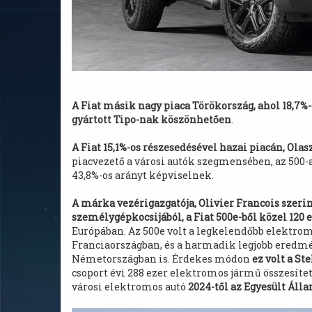
A Fiat másik nagy piaca Törökország, ahol 18,7%-
gyártott Tipo-nak köszönhetően
.
A Fiat 15,1%-os részesedésével hazai piacán, Ola
piacvezető a városi autók szegmensében, az 500-
43,8%-os arányt képviselnek.
A márka vezérigazgatója, Olivier Francois szerin
személygépkocsijából, a Fiat 500e-ből közel 120 
Európában. Az 500e volt a legkelendőbb elektrom
Franciaországban, és a harmadik legjobb eredmén
Németországban is. Érdekes módon
ez volt a S
csoport évi 288 ezer elektromos jármű összesített
városi elektromos autó
2024-től az Egyesült Áll