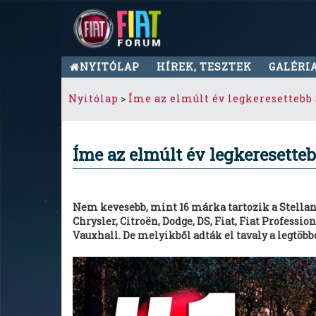
NYITÓLAP
HÍREK, TESZTEK
GALÉRI
Nyitólap
>
Íme az elmúlt év legkeresettebb
Íme az elmúlt év legkeresetteb
Nem kevesebb, mint 16 márka tartozik a Stellant
Chrysler, Citroën, Dodge, DS, Fiat, Fiat Professio
Vauxhall. De melyikből adták el tavaly a legtöbb