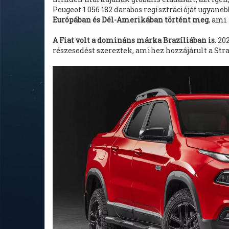
Peugeot 1 056 182 darabos regisztrációját ugyane
Európában és Dél-Amerikában történt meg
, ami
A Fiat volt a domináns márka Brazíliában is.
202
részesedést szereztek, amihez hozzájárult a Stra