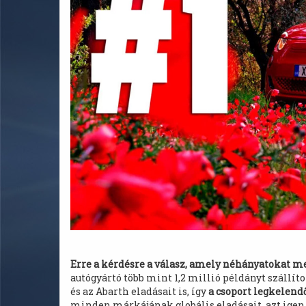
Erre a kérdésre a válasz, amely néhányatokat me
autógyártó több mint 1,2 millió példányt szállíto
és az Abarth eladásait is, így
a csoport legkelend
minden márkájának globális eladásait, azt igen, h