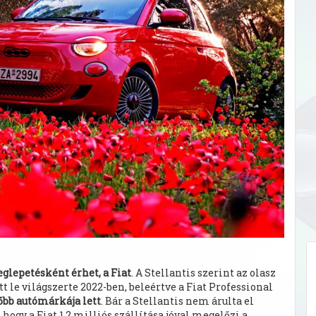
glepetésként érhet, a Fiat
. A Stellantis szerint az olasz
tt le világszerte 2022-ben, beleértve a Fiat Professional
őbb autómárkája lett
. Bár a Stellantis nem árulta el
ogy a Fiat 1,2 milliós szállítása jóval megelőzi a