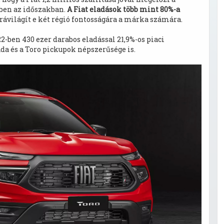
bben az időszakban.
A Fiat eladások több mint 80%-a
 rávilágít e két régió fontosságára a márka számára.
2-ben 430 ezer darabos eladással 21,9%-os piaci
da és a Toro pickupok népszerűsége is.