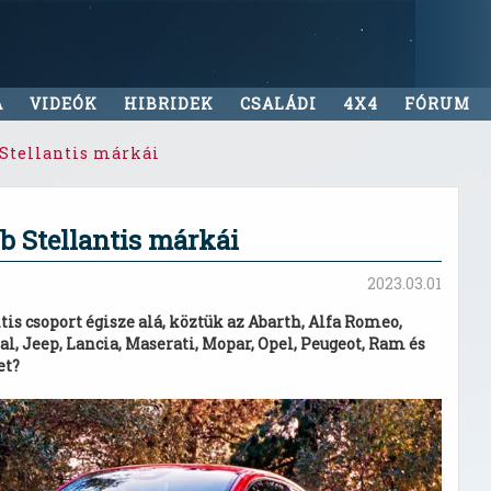
A
VIDEÓK
HIBRIDEK
CSALÁDI
4X4
FÓRUM
 Stellantis márkái
b Stellantis márkái
2023.03.01
is csoport égisze alá, köztük az Abarth, Alfa Romeo,
nal, Jeep, Lancia, Maserati, Mopar, Opel, Peugeot, Ram és
et?