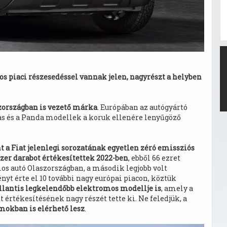
os piaci részesedéssel vannak jelen, nagyrészt a helyben
szországban is vezető márka
. Európában az autógyártó
as és a Panda modellek a koruk ellenére lenyűgöző
t a Fiat jelenlegi sorozatának egyetlen zéró emissziós
ezer darabot értékesítettek 2022-ben
, ebből 66 ezret
os autó Olaszországban, a második legjobb volt
yt érte el 10 további nagy európai piacon, köztük
tellantis legkelendőbb elektromos modellje is
, amely a
 értékesítésének nagy részét tette ki. Ne feledjük, a
amokban is elérhető lesz
.