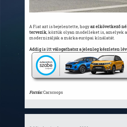
A Fiat azt is bejelentette, hogy
az elkövetkező né
tervezik
, köztük olyan modelleket is, amelyek a 
modernizálják a márka európai kínálatát.
Addig is itt válogathatsz a jelenleg készleten lé
Forrás:
Carscoops