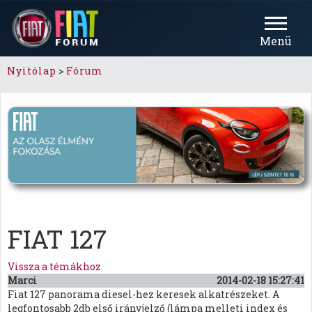
Menü
Nyitólap
>
Fórum
FIAT 127
Vissza a témákhoz
Marci
2014-02-18 15:27:41
Fiat 127 panorama diesel-hez keresek alkatrészeket. A
legfontosabb 2db első irányjelző (lámpa melleti index és