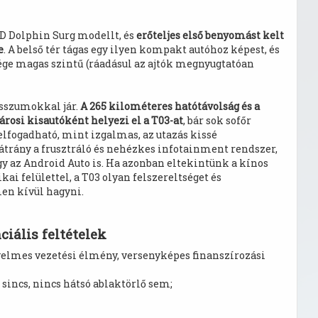
YD Dolphin Surg modellt, és
erőteljes első benyomást kelt
e
. A belső tér tágas egy ilyen kompakt autóhoz képest, és
ége magas szintű (ráadásul az ajtók megnyugtatóan
sszumokkal jár.
A 265 kilométeres hatótávolság és a
árosi kisautóként helyezi el a T03-at
, bár sok sofőr
lfogadható, mint izgalmas, az utazás kissé
trány a frusztráló és nehézkes infotainment rendszer,
y az Android Auto is. Ha azonban eltekintünk a kínos
ikai felülettel, a T03 olyan felszereltséget és
en kívül hagyni.
ciális feltételek
nyelmes vezetési élmény, versenyképes finanszírozási
sincs, nincs hátsó ablaktörlő sem;