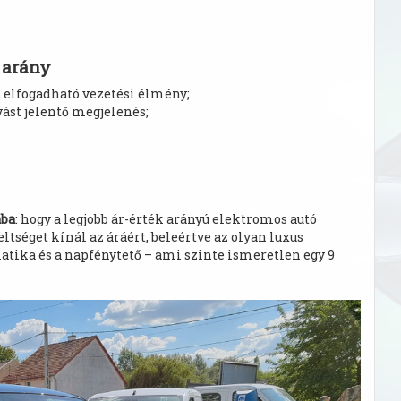
k arány
, elfogadható vezetési élmény;
ást jelentő megjelenés;
ába
: hogy a legjobb ár-érték arányú elektromos autó
tséget kínál az áráért, beleértve az olyan luxus
atika és a napfénytető – ami szinte ismeretlen egy 9