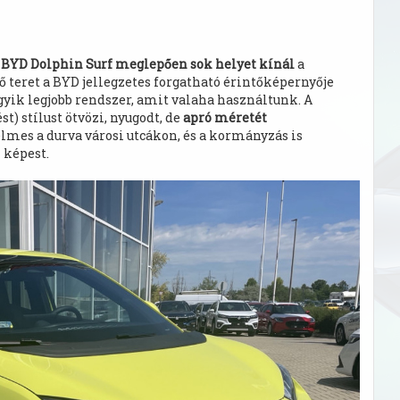
 BYD Dolphin Surf meglepően sok helyet kínál
a
ő teret a BYD jellegzetes forgatható érintőképernyője
gyik legjobb rendszer, amit valaha használtunk. A
t) stílust ötvözi, nyugodt, de
apró méretét
elmes a durva városi utcákon, és a kormányzás is
 képest.