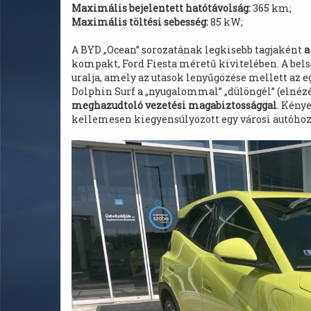
Maximális bejelentett hatótávolság:
365 km;
Maximális töltési sebesség:
85 kW;
A BYD „Ocean” sorozatának legkisebb tagjaként
a
kompakt, Ford Fiesta méretű kivitelében. A bels
uralja, amely az utasok lenyűgözése mellett az e
Dolphin Surf a „nyugalommal” „dülöngél” (elnézés
meghazudtoló vezetési magabiztossággal
. Kény
kellemesen kiegyensúlyozott egy városi autóhoz