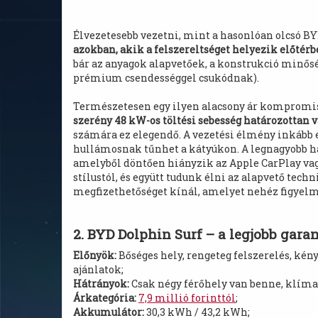
Élvezetesebb vezetni, mint a hasonlóan olcsó B
azokban, akik a felszereltséget helyezik előtérb
bár az anyagok alapvetőek, a konstrukció minős
prémium csendességgel csukódnak).
Természetesen egy ilyen alacsony ár kompromi
szerény 48 kW-os töltési sebesség határozottan v
számára ez elegendő. A vezetési élmény inkább e
hullámosnak tűnhet a kátyúkon. A legnagyobb há
amelyből döntően hiányzik az Apple CarPlay vag
stílustól, és együtt tudunk élni az alapvető techn
megfizethetőséget kínál, amelyet nehéz figyelm
2. BYD Dolphin Surf – a legjobb garan
Előnyök:
Bőséges hely, rengeteg felszerelés, ké
ajánlatok;
Hátrányok:
Csak négy férőhely van benne, klíma 
Árkategória:
7,9 millió forinttól
;
Akkumulátor:
30,3 kWh / 43,2 kWh;