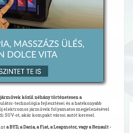
s járművek közül néhány történetesen a
ulátor-technológia fejlesztései és a hatékonyabb
ó új elektromos járművek folyamatos megjelenésével
ádi SUV-ot, akár kompakt városi autót keresel.
int
a BYD, a Dacia, a Fiat, a Leapmotor, vagy a Renault -