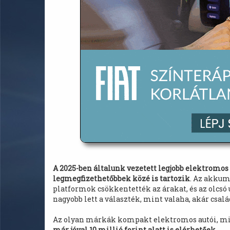
A 2025-ben általunk vezetett legjobb elektromo
legmegfizethetőbbek közé is tartozik
. Az akkum
platformok csökkentették az árakat, és az olcs
nagyobb lett a választék, mint valaha, akár csal
Az olyan márkák kompakt elektromos autói, m
már jóval 10 millió forint alatt is elérhetőek
.