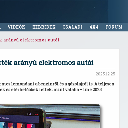
A
VIDEÓK
HIBRIDEK
CSALÁDI
4X4
FÓRUM
ék arányú elektromos autói
érték arányú elektromos autói
2025.12.25
es lemondani a benzinről és a gázolajról is. A teljesen
k és elérhetőbbek lettek, mint valaha – íme 2025