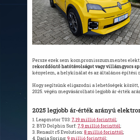
Persze ezek sem kompromisszummentes elekt
rekorddöntő hatótávolságot vagy villámgyors sp
kényelem, a helykínálat és az általános építési
Hogy segítsünk eligazodni a lehetőségek között,
2025. végén megvásárolható legjobb ár-érték ar
2025 legjobb ár-érték arányú elektro
1. Leapmotor T03:
7,19 millió forinttól
;
2. BYD Dolphin Surf:
7,9 millió forinttól
;
3. Renault r5 Evolution:
8 millió forinttól
;
4. Dacia Spring:
9 millió forinttól
;