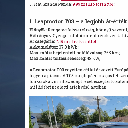
5. Fiat Grande Panda:
9,99 millió forinttól
;
1. Leapmotor T03 – a legjobb ár-érté
Előnyök:
Rengeteg felszereltség, könnyű vezetni
Hátrányok:
Gyenge infotainment rendszer, kihív
Árkategória:
7,19 millió forinttól
;
Akkumulátor:
37,3 kWh;
Maximális bejelentett hatótávolság:
265 km;
Maximális töltési sebesség:
48 kW;
A Leapmotor T03 egyetlen céllal érkezett Európ
legyen a piacon. A T03 meglepően magas felszerel
funkciókat, mint az adaptív sebességtartó autom
millió forint alatti árfekvésű autóban.