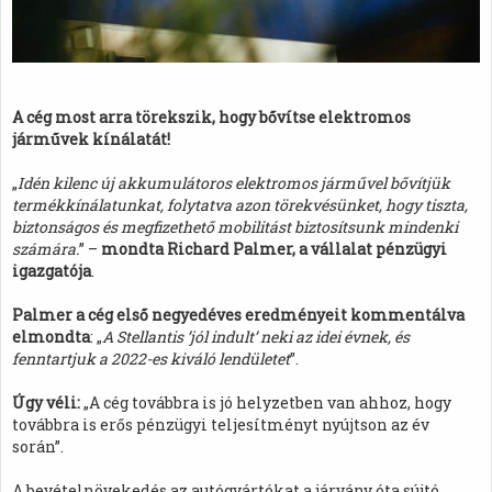
A cég most arra törekszik, hogy bővítse elektromos
járművek kínálatát!
„
Idén kilenc új akkumulátoros elektromos járművel bővítjük
termékkínálatunkat, folytatva azon törekvésünket, hogy tiszta,
biztonságos és megfizethető mobilitást biztosítsunk mindenki
számára.
” –
mondta Richard Palmer, a vállalat pénzügyi
igazgatója
.
Palmer a cég első negyedéves eredményeit kommentálva
elmondta
: „
A Stellantis ’jól indult’ neki az idei évnek, és
fenntartjuk a 2022-es kiváló lendületet
”.
Úgy véli:
„A cég továbbra is jó helyzetben van ahhoz, hogy
továbbra is erős pénzügyi teljesítményt nyújtson az év
során”.
A bevételnövekedés az autógyártókat a járvány óta sújtó