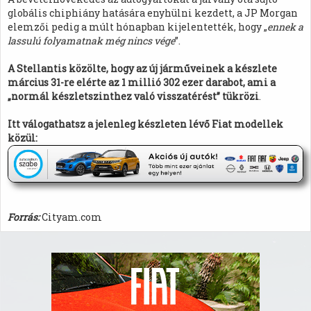
globális chiphiány hatására enyhülni kezdett, a JP Morgan
elemzői pedig a múlt hónapban kijelentették, hogy „
ennek a
lassulú folyamatnak még nincs vége
”.
A Stellantis közölte, hogy az új járműveinek a készlete
március 31-re elérte az 1 millió 302 ezer darabot, ami a
„normál készletszinthez való visszatérést” tükrözi
.
Itt válogathatsz a jelenleg készleten lévő Fiat modellek
közül:
Forrás:
Cityam.com