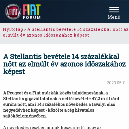
Menü
Nyitólap
>
A Stellantis bevétele 14 százalékkal nőtt az
elmúlt év azonos időszakához képest
A Stellantis bevétele 14 százalékkal
nőtt az elmúlt év azonos időszakához
képest
2023.05.11
A Peugeot és a Fiat márkák közös tulajdonosának, a
Stellantis gigavállalatnak a nettó bevétele 47,2 milliárd
euróra nőtt, ami 14 százalékos növekedés a tavalyi első
negyedévhez képest - közölte a cég hivatalos
sajtóközleményében.
A növekedés részben annak köszönhető, hogy az