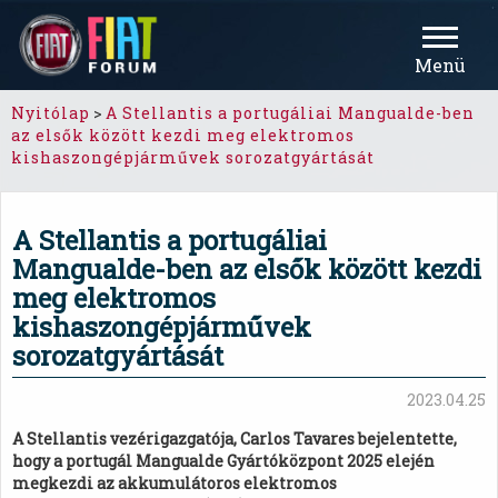
Menü
Nyitólap
>
A Stellantis a portugáliai Mangualde-ben
az elsők között kezdi meg elektromos
kishaszongépjárművek sorozatgyártását
A Stellantis a portugáliai
Mangualde-ben az elsők között kezdi
meg elektromos
kishaszongépjárművek
sorozatgyártását
2023.04.25
A Stellantis vezérigazgatója, Carlos Tavares bejelentette,
hogy a portugál Mangualde Gyártóközpont 2025 elején
megkezdi az akkumulátoros elektromos