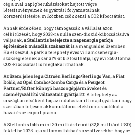
cég a mai napig beruházásokat hajtott végre
létesítményeinek és gyártási folyamatainak
korszerűsítésére, miközben csökkenti a CO2 kibocsátást.
Annak érdekében, hogy támogassák a vállalat azon
célkitűzését, hogy 2038-ra nulla szén-dioxid-kibocsátásúvá
váljanak,
a Stellantis befejezte a napenergia parkja
építésének második szakaszát is
a mangualdei üzemben.
Ha elkészül, a park a telephely éves villamosenergia-
szükségletének akár 31%-át biztosíthatja, így évi 2500 tonna
CO2-kibocsátást is megtakaríthatnak.
Az üzem jelenleg a Citroën Berlingo/Berlingo Van, a Fiat
Doblò, az Opel Combo/Combo Cargo és a Peugeot
Partner/Rifter könnyű haszongépjárműveket és
személyszállító változatait gyártja itt
. A telephely az
országban elsőként fog az induláskor itt majd gyártani nagy
szériában teljesen akkumulátoros elektromos autókat a
hazai és az export piacra.
A Stellantis több mint 30 milliárd eurót (32,8 milliárd USD)
fektet be 2025-ig a villamosításba és a szoftverekbe, hogy az