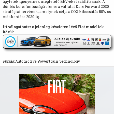
ügyfelek igényeinek megfelelő BEV-eket szállítsanak. A
döntés kulcsfontosságú eleme a vállalat Dare Forward 2030
stratégiai tervének, amelynek célja a CO2-kibocsátás 50%-os
csökkentése 2030-ig.
Itt válogathatsz a jelenleg készleten lévő Fiat modellek
közül:
Forrás:
Automotive Powertrain Technology