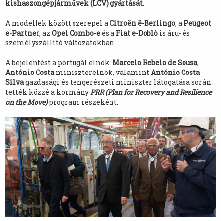
kishaszongépjárművek (LCV) gyártását.
A modellek között szerepel a
Citroën ë-Berlingo
, a
Peugeot
e-Partner
, az
Opel Combo-e
és a
Fiat e-Doblò
is áru- és
személyszállító változatokban.
A bejelentést a portugál elnök,
Marcelo Rebelo de Sousa
,
António Costa
miniszterelnök, valamint
António Costa
Silva
gazdasági és tengerészeti miniszter látogatása során
tették közzé a kormány
PRR (Plan for Recovery and Resilience
on the Move)
program részeként.