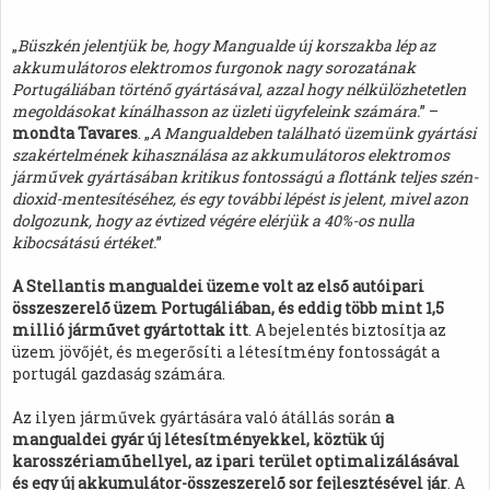
„
Büszkén jelentjük be, hogy Mangualde új korszakba lép az
akkumulátoros elektromos furgonok nagy sorozatának
Portugáliában történő gyártásával, azzal hogy nélkülözhetetlen
megoldásokat kínálhasson az üzleti ügyfeleink számára.
” –
mondta Tavares
. „
A Mangualdeben található üzemünk gyártási
szakértelmének kihasználása az akkumulátoros elektromos
járművek gyártásában kritikus fontosságú a flottánk teljes szén-
dioxid-mentesítéséhez, és egy további lépést is jelent, mivel azon
dolgozunk, hogy az évtized végére elérjük a 40%-os nulla
kibocsátású értéket.
”
A Stellantis mangualdei üzeme volt az első autóipari
összeszerelő üzem Portugáliában, és eddig több mint 1,5
millió járművet gyártottak itt
. A bejelentés biztosítja az
üzem jövőjét, és megerősíti a létesítmény fontosságát a
portugál gazdaság számára.
Az ilyen járművek gyártására való átállás során
a
mangualdei gyár új létesítményekkel, köztük új
karosszériaműhellyel, az ipari terület optimalizálásával
és egy új akkumulátor-összeszerelő sor fejlesztésével jár
. A