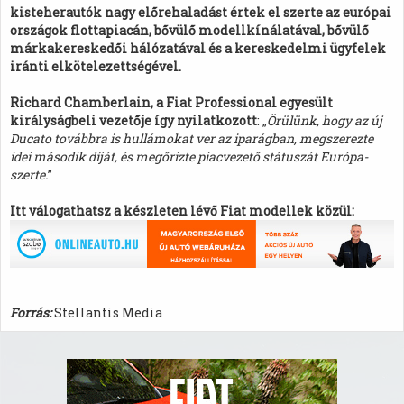
kisteherautók nagy előrehaladást értek el szerte az európai
országok flottapiacán, bővülő modellkínálatával, bővülő
márkakereskedői hálózatával és a kereskedelmi ügyfelek
iránti elkötelezettségével.
Richard Chamberlain, a Fiat Professional egyesült
királyságbeli vezetője így nyilatkozott
: „
Örülünk, hogy az új
Ducato továbbra is hullámokat ver az iparágban, megszerezte
idei második díját, és megőrizte piacvezető státuszát Európa-
szerte.
”
Itt válogathatsz a készleten lévő Fiat modellek közül:
Forrás:
Stellantis Media