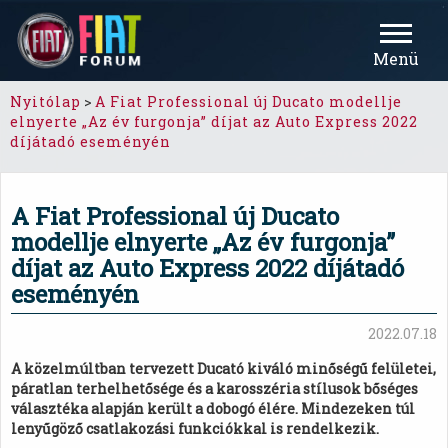
Menü
Nyitólap
>
A Fiat Professional új Ducato modellje
elnyerte „Az év furgonja” díjat az Auto Express 2022
díjátadó eseményén
A Fiat Professional új Ducato
modellje elnyerte „Az év furgonja”
díjat az Auto Express 2022 díjátadó
eseményén
2022.07.18
A közelmúltban tervezett Ducató kiváló minőségű felületei,
páratlan terhelhetősége és a karosszéria stílusok bőséges
választéka alapján került a dobogó élére. Mindezeken túl
lenyűgöző csatlakozási funkciókkal is rendelkezik.