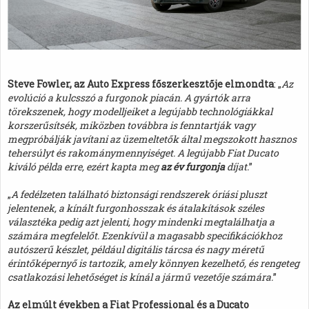
Steve Fowler, az Auto Express főszerkesztője elmondta
: „
Az
evolúció a kulcsszó a furgonok piacán. A gyártók arra
törekszenek, hogy modelljeiket a legújabb technológiákkal
korszerűsítsék, miközben továbbra is fenntartják vagy
megpróbálják javítani az üzemeltetők által megszokott hasznos
tehersúlyt és rakománymennyiséget. A legújabb Fiat Ducato
kiváló példa erre, ezért kapta meg
az év furgonja
díjat.
”
„
A fedélzeten található biztonsági rendszerek óriási pluszt
jelentenek, a kínált furgonhosszak és átalakítások széles
választéka pedig azt jelenti, hogy mindenki megtalálhatja a
számára megfelelőt. Ezenkívül a magasabb specifikációkhoz
autószerű készlet, például digitális tárcsa és nagy méretű
érintőképernyő is tartozik, amely könnyen kezelhető, és rengeteg
csatlakozási lehetőséget is kínál a jármű vezetője számára.
”
Az elmúlt években a Fiat Professional és a Ducato