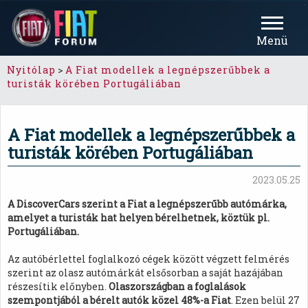
Menü
Nyitólap
>
A Fiat modellek a legnépszerűbbek a
turisták körében Portugáliában
A Fiat modellek a legnépszerűbbek a
turisták körében Portugáliában
2023.05.25
A DiscoverCars szerint a Fiat a legnépszerűbb autómárka,
amelyet a turisták hat helyen bérelhetnek, köztük pl.
Portugáliában.
Az autóbérlettel foglalkozó cégek között végzett felmérés
szerint az olasz autómárkát elsősorban a saját hazájában
részesítik előnyben.
Olaszországban a foglalások
szempontjából a bérelt autók közel 48%-a Fiat
. Ezen belül 27