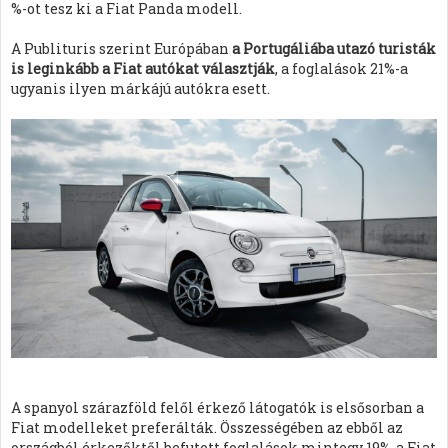
%-ot tesz ki a Fiat Panda modell.
A Publituris szerint Európában
a Portugáliába utazó turisták
is leginkább a Fiat autókat választják
, a foglalások 21%-a
ugyanis ilyen márkájú autókra esett.
A spanyol szárazföld felől érkező látogatók is elsősorban a
Fiat modelleket preferálták. Összességében az ebből az
országból érkezőktől befutott foglalások mintegy 19%-a Fiat