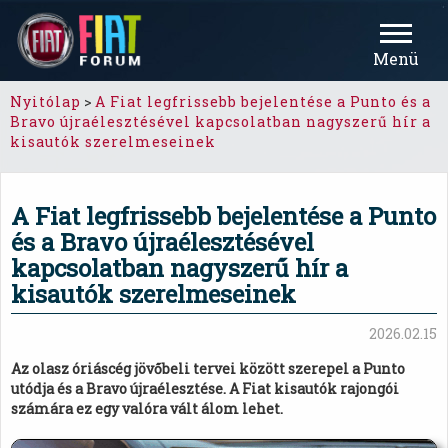
Menü
Nyitólap
>
A Fiat legfrissebb bejelentése a Punto és a
Bravo újraélesztésével kapcsolatban nagyszerű hír a
kisautók szerelmeseinek
A Fiat legfrissebb bejelentése a Punto
és a Bravo újraélesztésével
kapcsolatban nagyszerű hír a
kisautók szerelmeseinek
2026.02.15
Az olasz óriáscég jövőbeli tervei között szerepel a Punto
utódja és a Bravo újraélesztése. A Fiat kisautók rajongói
számára ez egy valóra vált álom lehet.