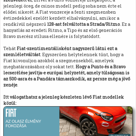
jelenlegi öreg, de csinos modell pedig soha nem érte el
elődei sikerét. A Fiat vonzereje a fenti szegmensben
évtizedekkel ezelőtt kezdett elhalványulni, amikor a
rendkívül népszerű
128-ast felváltotta a Strada/Ritmo
. Ez a
hanyatlás az eredeti Ritmo, a Tipo és az első generációs
Bravo merész stílusa ellenére is folytatódott.
Tehát
Fiat-szentimentálisként nagyszerű látni ezt a
szemléletváltást
. Egyszerűen helytelennek tűnt, hogy a
Fiat kivonuljon azokból a szegmensekből, amelyek
meghatározásához oly sokat tett.
Hogy a Punto és a Bravo
lecserélése javítja-e európai helyzetét, amely túlságosan is
az 500-asra és a Pandára támaszkodik, az persze még a jövő
zenéje
.
Itt válogathatsz a jelenleg készleten lévő Fiat modellek
közül: