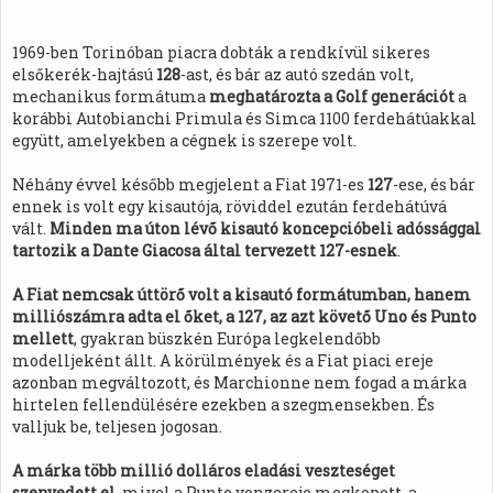
1969-ben Torinóban piacra dobták a rendkívül sikeres
elsőkerék-hajtású
128
-ast, és bár az autó szedán volt,
mechanikus formátuma
meghatározta a Golf generációt
a
korábbi Autobianchi Primula és Simca 1100 ferdehátúakkal
együtt, amelyekben a cégnek is szerepe volt.
Néhány évvel később megjelent a Fiat 1971-es
127
-ese, és bár
ennek is volt egy kisautója, röviddel ezután ferdehátúvá
vált.
Minden ma úton lévő kisautó koncepcióbeli adóssággal
tartozik a Dante Giacosa által tervezett 127-esnek
.
A Fiat nemcsak úttörő volt a kisautó formátumban, hanem
milliószámra adta el őket, a 127, az azt követő Uno és Punto
mellett
, gyakran büszkén Európa legkelendőbb
modelljeként állt. A körülmények és a Fiat piaci ereje
azonban megváltozott, és Marchionne nem fogad a márka
hirtelen fellendülésére ezekben a szegmensekben. És
valljuk be, teljesen jogosan.
A márka több millió dolláros eladási veszteséget
szenvedett el
, mivel a Punto vonzereje megkopott, a