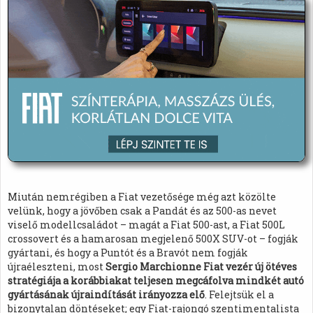
Miután nemrégiben a Fiat vezetősége még azt közölte
velünk, hogy a jövőben csak a Pandát és az 500-as nevet
viselő modellcsaládot – magát a Fiat 500-ast, a Fiat 500L
crossovert és a hamarosan megjelenő 500X SUV-ot – fogják
gyártani, és hogy a Puntót és a Bravót nem fogják
újraéleszteni, most
Sergio Marchionne Fiat vezér új ötéves
stratégiája a korábbiakat teljesen megcáfolva mindkét autó
gyártásának újraindítását irányozza elő
. Felejtsük el a
bizonytalan döntéseket; egy Fiat-rajongó szentimentalista