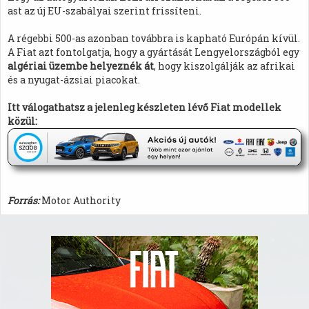
ast az új EU-szabályai szerint frissíteni.
A régebbi 500-as azonban továbbra is kapható Európán kívül.
A Fiat azt fontolgatja, hogy a gyártását Lengyelországból egy
algériai üzembe helyeznék át
, hogy kiszolgálják az afrikai
és a nyugat-ázsiai piacokat.
Itt válogathatsz a jelenleg készleten lévő Fiat modellek
közül:
Forrás:
Motor Authority