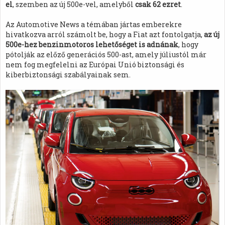
el
, szemben az új 500e-vel, amelyből
csak 62 ezret
.
Az Automotive News a témában jártas emberekre
hivatkozva arról számolt be, hogy a Fiat azt fontolgatja,
az új
500e-hez benzinmotoros lehetőséget is adnának
, hogy
pótolják az előző generációs 500-ast, amely júliustól már
nem fog megfelelni az Európai Unió biztonsági és
kiberbiztonsági szabályainak sem.