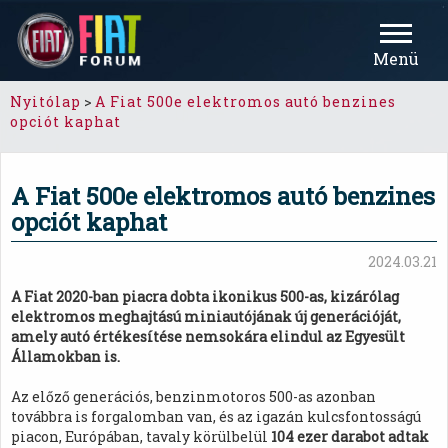
Menü
Nyitólap
>
A Fiat 500e elektromos autó benzines
opciót kaphat
A Fiat 500e elektromos autó benzines
opciót kaphat
2024.03.21
A Fiat 2020-ban piacra dobta ikonikus 500-as, kizárólag
elektromos meghajtású miniautójának új generációját,
amely autó értékesítése nemsokára elindul az Egyesült
Államokban is.
Az előző generációs, benzinmotoros 500-as azonban
továbbra is forgalomban van, és az igazán kulcsfontosságú
piacon, Európában, tavaly körülbelül
104 ezer darabot adtak