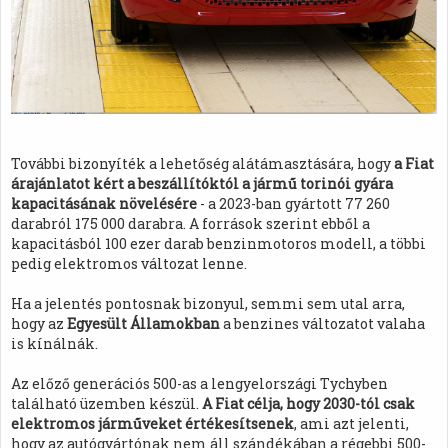
További bizonyíték a lehetőség alátámasztására, hogy
a Fiat
árajánlatot kért a beszállítóktól a jármű torinói gyára
kapacitásának növelésére
- a 2023-ban gyártott 77 260
darabról 175 000 darabra. A források szerint ebből a
kapacitásból 100 ezer darab benzinmotoros modell, a többi
pedig elektromos változat lenne.
Ha a jelentés pontosnak bizonyul, semmi sem utal arra,
hogy az
Egyesült Államokban
a benzines változatot valaha
is kínálnák.
Az előző generációs 500-as a lengyelországi Tychyben
található üzemben készül.
A Fiat célja, hogy 2030-tól csak
elektromos járműveket értékesítsenek
, ami azt jelenti,
hogy az autógyártónak nem áll szándékában a régebbi 500-