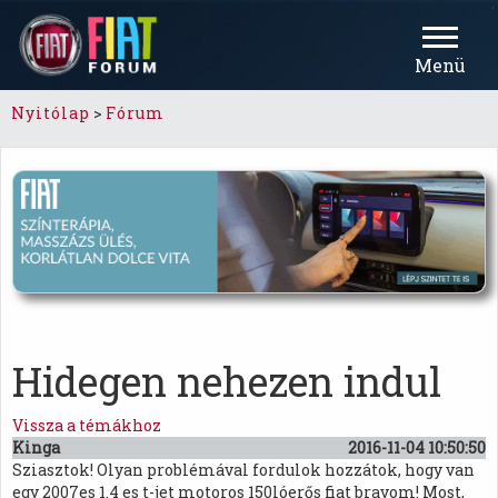
Menü
Nyitólap
>
Fórum
Hidegen nehezen indul
Vissza a témákhoz
Kinga
2016-11-04 10:50:50
Sziasztok! Olyan problémával fordulok hozzátok, hogy van
egy 2007es 1.4 es t-jet motoros 150lóerős fiat bravom! Most,