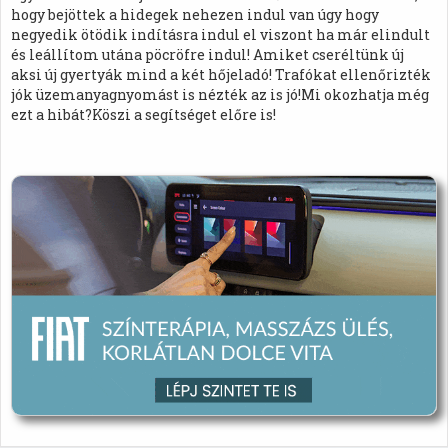
hogy bejöttek a hidegek nehezen indul van úgy hogy
negyedik ötödik indításra indul el viszont ha már elindult
és leállítom utána pöcröfre indul! Amiket cseréltünk új
aksi új gyertyák mind a két hőjeladó! Trafókat ellenőrizték
jók üzemanyagnyomást is nézték az is jó!Mi okozhatja még
ezt a hibát?Köszi a segítséget előre is!