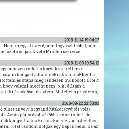
2018-11-14 19:04:17
löl. Nem megy el az erő,nem fogyaszt többet,nem
él azóta én járok vele.Minden szervize
2018-11-03 10:54:12
ogy nehezen indult a kocsi kicseréltem a
rat és amikor gázt adtam neki akkor csökkent a
indítottam ès utána meg rendesen működött. Eltelt
m hogy valami megint nem jó, ki álltam a
 jött ki és büdöset éreztem. Mi lehet a probléma,
2018-08-22 22:53:03
tünet az volt, hogy indításkor (gyújtás volt)
ult. Aztán pár órával később simán indult, de
i akkor gyulladna ki, amikor víz van a dízelben.
natra. Totál random dolgok egy napon belül. De az