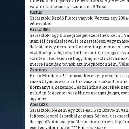
Üdv! Nekem ugyan az 1.6-os verzió van ,de ezzel 
valami tanácsod? köszönettel: S.Tibor
tuctuc
Sziasztok! Kezdő Fiatos vagyok. Vettem egy 2004-
válaszokat
Krisz1980
Sziasztok! Egy kis segítséget szeretnék kérni. Va
után fèl óra elteltével is tekertetősen vagy másod
dolgát, megy nem lomha nem torpan meg nincs se
vízhőfok jeladó, felújított önindító, új nagy erő
szintèn... Kèrèsemre hogy diagnosztikálva nèzz
merre induljak tovább azt megköszönném. Válas
Zsmann
Hello Mindenki! Tanácsot kérek egy elég furcsa 
rázza.Olyan érzés mintha vászon szakadt lenne 
kormányt a kezemből, és mintha a kerekek nem len
minden fokozatot vesz.Nincs morgas ,bugas, csat
ugyanaz.
Atesz82x
Sziasztok! Nekem egy 2001-es 1.6 sx Bravo-m va
fojtószeleppel is próbálkoztam.Sőt ecu-t is cser
de egy idő után vagy beáll normálisra az alapjár
esetleg valami ötlet??? Előre is köszi!