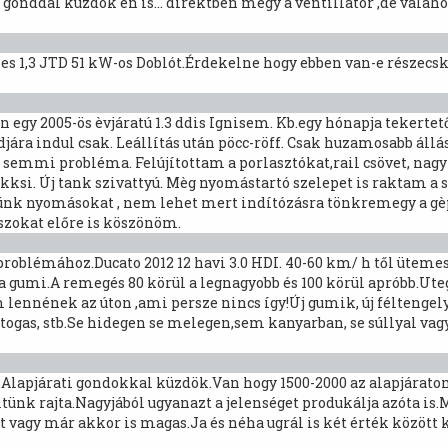
a gonddal küzdök én is... direktben megy a ventillátor ,de valah
es 1,3 JTD 51 kW-os Doblót.Érdekelne hogy ebben van-e részecsk
n egy 2005-ös èvjáratú 1.3 ddis Ignisem. Kb.egy hónapja tekertető
jára indul csak. Leállítás után pöcc-röff. Csak huzamosabb állás 
mmi probléma. Felújítottam a porlasztókat,rail csövet, nagyny
s akksi. Új tank szivattyú. Mèg nyomástartó szelepet is raktam a 
ünk nyomásokat , nem lehet mert indítózásra tönkremegy a gèpü
zokat előre is köszönöm.
problémához.Ducato 2012 12 havi 3.0 HDI. 40-60 km/ h től ütem
a gumi.A remegés 80 körül a legnagyobb és 100 körül apróbb.U
nének az úton ,ami persze nincs így!Új gumik, új féltengely, új
togas, stb.Se hidegen se melegen,sem kanyarban, se súllyal va
n.Alapjárati gondokkal küzdök.Van hogy 1500-2000 az alapjárato
éltünk rajta.Nagyjából ugyanazt a jelenséget produkálja azóta is
at vagy már akkor is magas.Ja és néha ugrál is két érték között