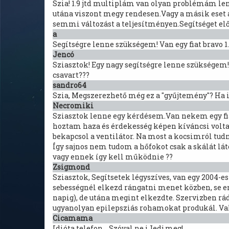
Szia! 1.9 jtd multiplám van olyan problémám len
utána viszont megy rendesen.Vagy a másik eset 
semmi változást a teljesítményen.Segítséget el
a
Segítségre lenne szükségem! Van egy fiat bravo 1
Jencó
Sziasztok! Egy nagy segítségre lenne szükségem! 
csavart???
sandro64
Szia, Megszerezhető még ez a "gyűjtemény"? Ha 
Necromiki
Sziasztok lenne egy kérdésem.Van nekem egy fia
hoztam haza és érdekesség képen kíváncsi voltam
bekapcsol a ventilátor. Na most a kocsimról tudni 
Így sajnos nem tudom a hőfokot csak a skálát lá
vagy ennek így kell működnie ??
Zsigmond
Sziasztok, Segítsetek légyszíves, van egy 2004-e
sebességnél elkezd rángatni menet közben, se en
napig), de utána megint elkezdte. Szervizben r
ugyanolyan epilepsziás rohamokat produkál. Val
Cicamama
Idióta telefon... Szóval ne iJedj meg!