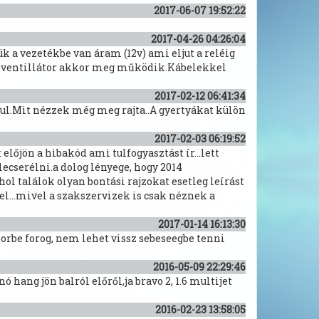
2017-06-07 19:52:22
2017-04-26 04:26:04
k a vezetékbe van áram (12v) ami eljut a reléig
hűtőventillátor akkor meg működik.Kábelekkel
2017-02-12 06:41:34
ul.Mit nézzek még meg rajta..A gyertyákat külön
2017-02-03 06:19:52
őjön a hibakód ami tulfogyasztást ír...lett
ecserélni.a dolog lényege, hogy 2014
l találok olyan bontási rajzokat esetleg leírást
l...mivel a szakszervizek is csak néznek a
2017-01-14 16:13:30
korbe forog, nem lehet vissz sebeseegbe tenni
2016-05-09 22:29:46
hang jön balról előről,ja bravo 2, 1.6 multijet
2016-02-23 13:58:05