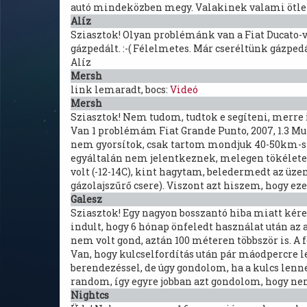
autó mindeközben megy. Valakinek valami ötlete
Alíz
Sziasztok! Olyan problémánk van a Fiat Ducato-
gázpedált. :-( Félelmetes. Már cseréltünk gázpedá
Alíz
Mersh
link lemaradt, bocs:
Videó
Mersh
Sziasztok! Nem tudom, tudtok e segíteni, merre 
Van 1 problémám Fiat Grande Punto, 2007, 1.3 Mu
nem gyorsítok, csak tartom mondjuk 40-50km-s s
egyáltalán nem jelentkeznek, melegen tökéletesen
volt (-12-14C), kint hagytam, beledermedt az üz
gázolajszűrő csere). Viszont azt hiszem, hogy ez
Galesz
Sziasztok! Egy nagyon bosszantó hiba miatt kérem
indult, hogy 6 hónap önfeledt használat után az 
nem volt gond, aztán 100 méteren többször is. A 
Van, hogy kulcselfordítás után pár máodpercre le
berendezéssel, de úgy gondolom, ha a kulcs lenn
random, így egyre jobban azt gondolom, hogy nem
Nightcs