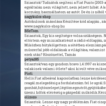
Sziasztok! Tudnátok segíteni a Fiat Punto (2003-
egyáltalán nem világított, nem jelzett hibát. A
kormány, használhatom az autót. De én is nőből v
nagykulcs-shop
Autókulcsok másolása Készítése kód alapján , zá
www.nagykulcs-shop.hu
BSzTom
Sziasztok, Egy kis segítségre volna szükségem. N
eltörtem egy minialkatrészt a rádió előlapján,
Miközben bütykölgettem a sötétben elemlámpánál,
műszerfal jobb oldalának a világítása, valamin
ezek után? Köszönettel, Tamás
petya185
Sziasztok!van egy gondom bravo 1,4 1997 es kisze
valakinek valami ötlete? aksi kivolt véve miko
Pisti
Helló.Fiat albeával kapcsolatban lenne kérdése
reagál.melegedésig a fordulatszám fel le ugrál
gombát,fojtószelepet,légtömegmérőt,gyújtókábe
üzemi hőfok eléréséig a gázpedál működik.Kérné
olizozo
Sziasztok. Lenne egy nagy problémám Fiat cinque