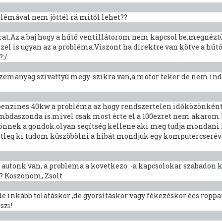
blémával nem jöttél rá mitől lehet??
járat.Az a baj hogy a hűtő ventillátorom nem kapcsol be,megnéztü
ezzel is ugyan az a probléma.Viszont ha direktre van kötve a 
?:/
n.Üzemanyag szivattyú megy-szikra van,a motor teker de nem ind
2benzines 40kw a probléma az hogy rendszertelen időközönként el
ambdaszonda is.mivel csak most érte el a 100ezret nem akarom l
nnek a gondok.olyan segítség kellene aki meg tudja mondani ho
etleg ki tudom küszöbölni a hibát mondjuk egy komputercseréve
os autonk van, a problema a kovetkezo: -a kapcsolokar szabadon 
d? Koszonom, Zsolt
inkább tolatáskor ,de gyorsításkor vagy fékezéskor ées roppanó 
szi!