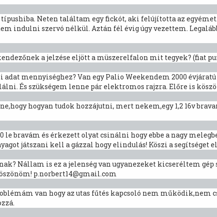
típushiba. Neten találtam egy fickót, aki felújította az egyémet.
em indulni szervó nélkül. Aztán fél évig úgy vezettem. Legalább 
ndezőnek a jelzése eljött a müszerelfalon mit tegyek? (fiat pu
i adat mennyiséghez? Van egy Palio Weekendem 2000 évjáratú é
lálni. És szükségem lenne pár elektromos rajzra. Előre is kös
lne,hogy hogyan tudok hozzájutni, mert nekem,egy 1,2 16v brav
80 le bravám és érkezett olyat csinálni hogy ebbe a nagy melegbe
t játszani kell a gázzal hogy elindulás! Köszi a segítséget el
nak? Nállam is ez a jelenség van ugyanezeket kicseréltem gé
:) köszönöm! p.norbert14@gmail.com
n problémám van hogy az utas fűtés kapcsoló nem működik,nem c
zzá.