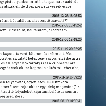
y picit olyankor mint ha torpanna az autó , de
 alszik el , de ilyenkor nem veszek észre
2015-12-28 16:08:52
élni, hól találom, a leeresztő csavart???
2015-12-08 13:45:52
ém le cserélni, hól találom, a leeresztő
2015-12-06 19:48:20
2015-11-19 20:22:25
em kapcsolta ventilátorom és szétment. Most
csit és a mutató belemegy a piros jelzésbe mire
 és a kiegyenlítő tartály is és a kilométer óra.
gy és csak akkor kapcsol a hűtés mi lehet a baj
2015-11-19 16:59:28
dőben folyamatos, egyenletes 50-60 km/óra
t cseréltem rajta akkor egy ideig megszűnt (3-4
tisztító folyadékot kijártam belőle de semmi,
még meg. Köszi
2015-08-19 14:30:41