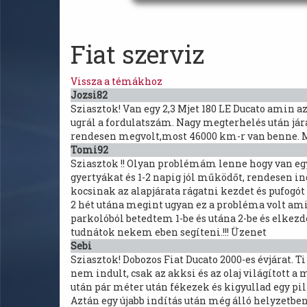
Fiat szerviz
Vissza a témákhoz
Jozsi82
Sziasztok! Van egy 2,3 Mjet 180 LE Ducato amin 
ugrál a fordulatszám. Nagy megterhelés után já
rendesen megvolt,most 46000 km-r van benne. M
Tomi92
Sziasztok !! Olyan problémám lenne hogy van egy
gyertyákat és 1-2 napig jól működőt, rendesen i
kocsinak az alapjárata rágatni kezdet és pufogót
2 hét utána megint ugyan ez a probléma volt am
parkolóból betedtem 1-be és utána 2-be és elkezde
tudnátok nekem eben segíteni.!!! Üzenet
Sebi
Sziasztok! Dobozos Fiat Ducato 2000-es évjárat. T
nem indult, csak az akksi és az olaj világított a
után pár méter után fékezek és kigyullad egy pi
Aztán egy újabb indítás után még álló helyzetben