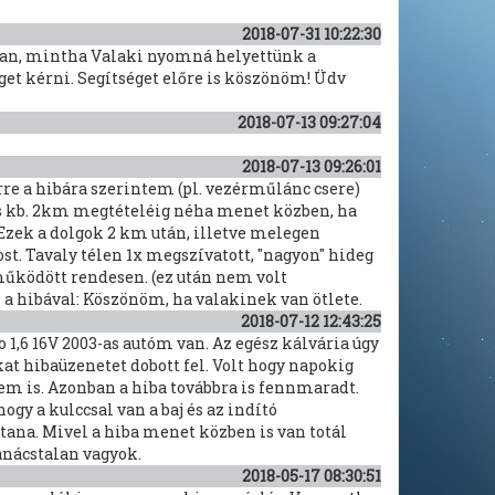
2018-07-31 10:22:30
lyan, mintha Valaki nyomná helyettünk a
éget kérni. Segítséget előre is köszönöm! Üdv
2018-07-13 09:27:04
2018-07-13 09:26:01
re a hibára szerintem (pl. vezérműlánc csere)
 és kb. 2km megtételéig néha menet közben, ha
Ezek a dolgok 2 km után, illetve melegen
st. Tavaly télen 1x megszívatott, "nagyon" hideg
 működött rendesen. (ez után nem volt
 a hibával:
Köszönöm, ha valakinek van ötlete.
2018-07-12 12:43:25
 1,6 16V 2003-as autóm van. Az egész kálvária úgy
at hibaüzenetet dobott fel. Volt hogy napokig
tem is. Azonban a hiba továbbra is fennmaradt.
gy a kulccsal van a baj és az indító
tana. Mivel a hiba menet közben is van totál
anácstalan vagyok.
2018-05-17 08:30:51