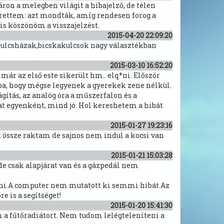
ron a melegben világit a hibajelző, de télen
érettem: azt mondták, amíg rendesen forog a
is köszönöm a visszajelzést.
2015-04-20 22:09:20
tókulcsházak,bicskakulcsok nagy választékban
2015-03-10 16:52:20
ár az első este sikerült hm.. elq*ni. Először
ba, hogy mégse legyenek a gyerekek zene nélkül.
gítás, az analóg óra a műszerfalon és a
t egyenként, mind jó. Hol kereshetem a hibát
2015-01-27 19:23:16
t össze raktam de sajnos nem indul a kocsi van
2015-01-21 15:03:28
e csak alapjárat van és a gázpedál nem
lni.A computer nem mutatott ki semmi hibát.Az
 is a segítséget!
2015-01-20 15:41:30
m a fűtőradiátort. Nem tudom lelégteleníteni a