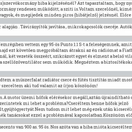
as)szervókormány hiba kijelzésénél? Azt tapasztaltam, hogy nyá
 kormány rendesen működött, a sziti is.Voltam szerelőnél, kim
agyok, és megijedek minden piros (hibátjelző) jelzésnél. Előre 
r alapján . Távirányítók javítása , mikrokapcsolók cseréje. Au
emrégiben vettem egy 95-ös Punto 1.1 S-t a feleségemnek, amit m
 majd ezt követően megpróbáltam átrakni az én rádiómat a Fiat
 két vezeték összeért, szikrázott egyet és elment a belső vilá
t a szellőzőventilátor sem működik. Megnéztem a biztosítékoka
dtem a müszerfalat radiátor csere és fütés tisztítás miadt mos
r szereltem aki tud valamit az írjon köszönöm!
m.A motor üzemi hőfok elérésekor megáll,aztán újraindítható d
.Szerintetek mi lehet a probléma?Cseréltem benne hőfok jelző
lt,gyújtógyertyát.Nem tudom mit lehet még ezek után kicseré
k tanácsokat ezzel a problémával kapcsolatban.Köszönöm előre
cento van 900 as. 95 ös. Nos azóta van a hiba mióta kicserélte