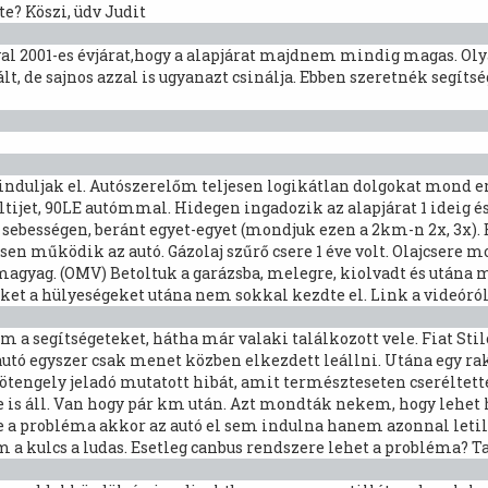
? Köszi, üdv Judit
val 2001-es évjárat,hogy a alapjárat majdnem mindig magas. O
lt, de sajnos azzal is ugyanazt csinálja. Ebben szeretnék segíts
induljak el. Autószerelőm teljesen logikátlan dolgokat mond er
ltijet, 90LE autómmal. Hidegen ingadozik az alapjárat 1 ideig
ebességen, beránt egyet-egyet (mondjuk ezen a 2km-n 2x, 3x). 
 működik az autó. Gázolaj szűrő csere 1 éve volt. Olajcsere mo
emagyag. (OMV) Betoltuk a garázsba, melegre, kiolvadt és utána
eket a hülyeségeket utána nem sokkal kezdte el. Link a videóról
 a segítségeteket, hátha már valaki találkozott vele. Fiat Stilo
autó egyszer csak menet közben elkezdett leállni. Utána egy rak
fötengely jeladó mutatott hibát, amit természteseten cseréltet
 is áll. Van hogy pár km után. Azt mondták nekem, hogy lehet ho
e a probléma akkor az autó el sem indulna hanem azonnal letil
 a kulcs a ludas. Esetleg canbus rendszere lehet a probléma? T