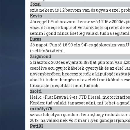
Józsi
szia nekem is 1.2 barvom van és ugyan ezzel pro
Kevin
Jóreggelt!Fiat bravorol lenne szó,1.2 16v 2000év
viszont mégse kapcsol.Vettünk bele új relét de 
semmi gond nincs.Esetleg valaki tudna segíteni
Lucas
Jó napot. Puntó 1.6 90 elx 94'-es gépkocsim va
is ellenőriztem..
Zsigmond
Sziasztok 2004es évjáratu 188fiat puntom van 1,
cserélve ecu gyujtokábelek gyertyák és az első l
novemberében heggesztették a kipufogót azóta jö
ahol ki tudom böngészni az elektronikákat s es
hibára de megoldást nem tudnak.
zsolti
Hello, -Fiat Brava 1,9-es JTD Diesel, motorizaci
Kerdes: tud valaki tanacsot adni, mi lehet a gon
mihályi75
sziasztok,olyan gondom lenne,hogy induláskor de 
2012! ha valakinek volt már ilyen gondja írjon,kö
Peti83