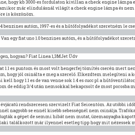
ne, hogy kb 3000-es fordulaton kivillan a check engine lámpa eg
amikor már elindulásnál világít a check engine lámpa és nem is
őre is köszönöm.
.4 benzines autóm, 1997-es és a hűtőfolyadékot szeretném le cser
Van egy fiat uno 1.0 benzines autóm, és a hűtőfolyadékot szeretn
igen, hogyan? Fiat Linea 1,3MJet Üdv
t 1.1 es puntom és most volt hengerfej tömítés cserén mert n
, hogy jól csinálta e meg a szerelő. Elkezdtem melegíteni a ko
kell hogy 1.1 es de van venne sok 1.4 es cucc pl a hűtőventilátor,
tom de eddig 3/4 után nemsokkal bekapcsolt de most porosba me
s évjáratú rendszeresen szervizelt Fiat Seicentóm. Az utóbbi i
nél nagyobb se ennél kisebb sebességnél nem csinálja. Trafóka
ádugták a gépet de semmi hibát nem mutat, üzemanyagba kapott 
aki találkozott már ilyennel esetleg tipp hogy mit nézessek 