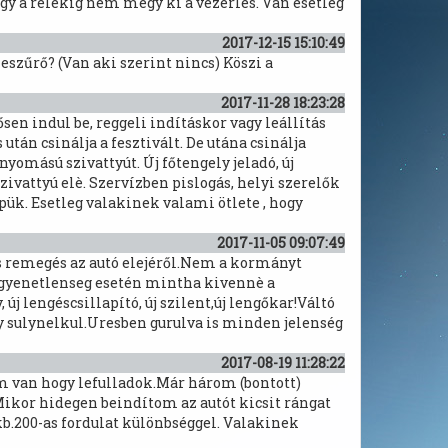
ogy a relékig nem megy ki a vezérlés. Van esetleg
2017-12-15 15:10:49
eszűrő? (Van aki szerint nincs) Köszi a
2017-11-28 18:23:28
sen indul be, reggeli indításkor vagy leállítás
után csinálja a fesztivált. De utána csinálja
omású szivattyút. Új főtengely jeladó, új
szivattyú elè. Szervízben pislogás, helyi szerelők
k. Esetleg valakinek valami ötlete , hogy
2017-11-05 09:07:49
es remegés az autó elejéről.Nem a kormányt
tegyenetlenseg esetén mintha kivennè a
 lengéscsillapító, új szilent,új lengőkar!Váltó
gy sulynelkul.Uresben gurulva is minden jelenség
2017-08-19 11:28:22
m van hogy lefulladok.Már három (bontott)
.Mikor hidegen beindítom az autót kicsit rángat
 kb.200-as fordulat különbséggel. Valakinek