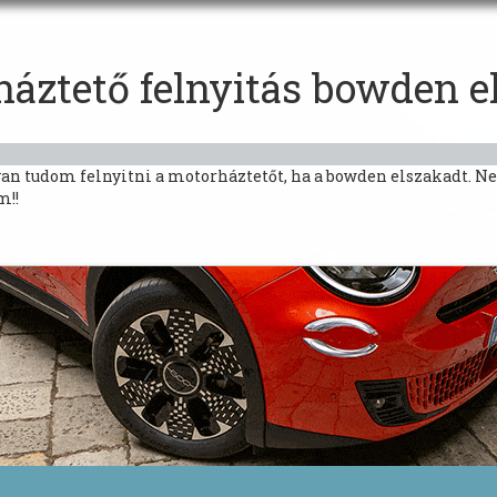
háztető felnyitás bowden e
yan tudom felnyitni a motorháztetőt, ha a bowden elszakadt. N
m!!