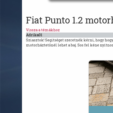
Fiat Punto 1.2 motor
Vissza a témákhoz
Adrika01
Sziasztok! Segitséget szeretnék kérni, hogy hog
motorháztetőnél lehet a baj. Sos fel kéne nyitno