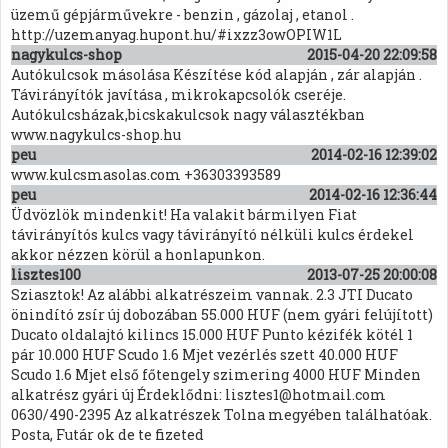
üzemű gépjárművekre - benzin , gázolaj , etanol .
http://uzemanyag.hupont.hu/#ixzz3owOPIW1L
nagykulcs-shop
2015-04-20 22:09:58
Autókulcsok másolása Készítése kód alapján , zár alapján .
Távirányítók javítása , mikrokapcsolók cseréje.
Autókulcsházak,bicskakulcsok nagy választékban
www.nagykulcs-shop.hu
peu
2014-02-16 12:39:02
www.kulcsmasolas.com +36303393589
peu
2014-02-16 12:36:44
Üdvözlök mindenkit! Ha valakit bármilyen Fiat
távirányítós kulcs vagy távirányító nélküli kulcs érdekel
akkor nézzen körül a honlapunkon.
lisztes100
2013-07-25 20:00:08
Sziasztok! Az alábbi alkatrészeim vannak. 2.3 JTI Ducato
önindító zsír új dobozában 55.000 HUF (nem gyári felújított)
Ducato oldalajtó kilincs 15.000 HUF Punto kézifék kötél 1
pár 10.000 HUF Scudo 1.6 Mjet vezérlés szett 40.000 HUF
Scudo 1.6 Mjet első főtengely szimering 4000 HUF Minden
alkatrész gyári új Érdeklődni: lisztes1@hotmail.com
0630/490-2395 Az alkatrészek Tolna megyében találhatóak.
Posta, Futár ok de te fizeted