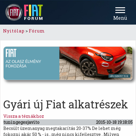
Menü
Nyitólap
>
Fórum
Gyári új Fiat alkatrészek
Vissza a témákhoz
tuningegesjavito
2015-10-18 19:18:05
Becsült üzemanyag megtakarítás 20-37% De lehet még
fokozni akár 50 % - is , még nincs kifejlesztve . Milyen