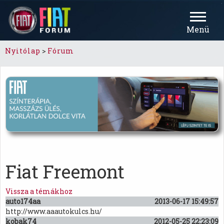
Menü
Nyitólap
>
Fórum
Fiat Freemont
Vissza a témákhoz
auto174aa
2013-06-17 15:49:57
http://www.aaautokulcs.hu/
kobak74
2012-05-25 22:23:09