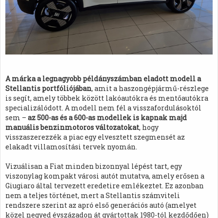
A márka a legnagyobb példányszámban eladott modell a
Stellantis portfóliójában
, amit a haszongépjármű-részlege
is segít, amely többek között lakóautókra és mentőautókra
specializálódott. A modell nem fél a visszafordulásoktól
sem –
az 500-as és a 600-as modellek is kapnak majd
manuális benzinmotoros változatokat
, hogy
visszaszerezzék a piac egy elvesztett szegmensét az
elakadt villamosítási tervek nyomán.
Vizuálisan a Fiat minden bizonnyal lépést tart, egy
viszonylag kompakt városi autót mutatva, amely erősen a
Giugiaro által tervezett eredetire emlékeztet. Ez azonban
nem a teljes történet, mert a Stellantis számviteli
rendszere szerint az apró első generációs autó (amelyet
közel negyed évszázadon át gyártottak 1980-tól kezdődően)