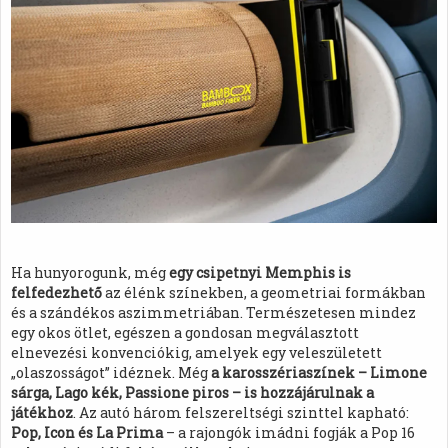
Ha hunyorogunk, még
egy csipetnyi Memphis is
felfedezhető
az élénk színekben, a geometriai formákban
és a szándékos aszimmetriában. Természetesen mindez
egy okos ötlet, egészen a gondosan megválasztott
elnevezési konvenciókig, amelyek egy veleszületett
„olaszosságot” idéznek. Még
a karosszériaszínek – Limone
sárga, Lago kék, Passione piros – is hozzájárulnak a
játékhoz
. Az autó három felszereltségi szinttel kapható:
Pop, Icon és La Prima
– a rajongók imádni fogják a Pop 16