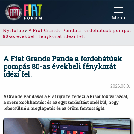
Menü
Nyitólap
>
A Fiat Grande Panda a ferdehátúak pompás
80-as évekbeli fénykorát idézi fel.
A Fiat Grande Panda a ferdehátúak
pompás 80-as évekbeli fénykorát
idézi fel.
2026.06.01
A Grande Pandával a Fiat újra felfedezi a kisautók varázsát,
a méretcsökkentést és az egyszerűsítést anélkül, hogy
lebecsülné a meglepetés és az öröm fontosságát.