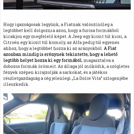
Hogy igazságosak legyünk, a Fiatnak valószínűleg a
legtöbbet kell dolgoznia azon, hogy a furcsa formákból
kirakjon egy megfelelő képet. A Jeep egy kicsit túl kicsi, a
Citroën egy kicsit túl komoly, az Alfa pedig túl egyenes
ahhoz, hogy a legtöbbet hozza ki az arányokból.
A Fiat
azonban mindig is erénynek tekintette, hogy a lehető
legtöbb helyet hozza ki egy formából
, magasztalva a
dobozos formák örömeit. Az állaga jól működik, a szögletes
fények szépen kirajzolják a sarkokat, és a játékos
részletgazdagság a cég jelenlegi „La Dolce Vita” szlogenjébe
illeszkedik.