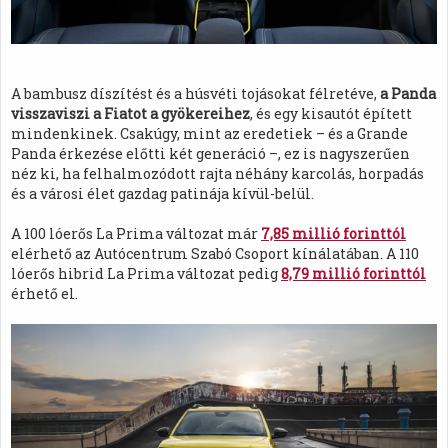
A bambusz díszítést és a húsvéti tojásokat félretéve,
a Panda
visszaviszi a Fiatot a gyökereihez
, és egy kisautót épített
mindenkinek. Csakúgy, mint az eredetiek – és a Grande
Panda érkezése előtti két generáció –, ez is nagyszerűen
néz ki, ha felhalmozódott rajta néhány karcolás, horpadás
és a városi élet gazdag patinája kívül-belül.
A 100 lóerős La Prima változat már
7,85 millió forinttól
elérhető az Autócentrum Szabó Csoport kínálatában. A 110
lóerős hibrid La Prima változat pedig
8,79 millió forinttól
érhető el.