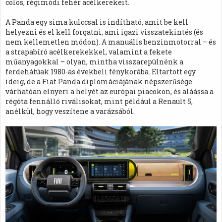
colos, régimódi fehér acélkerekeit.
A Panda egy sima kulccsal is indítható, amit be kell
helyezni és el kell forgatni, ami igazi visszatekintés (és
nem kellemetlen módon). A manuális benzinmotorral – és
a strapabíró acélkerekekkel, valamint a fekete
műanyagokkal – olyan, mintha visszarepülnénk a
ferdehátúak 1980-as évekbeli fénykorába. Eltartott egy
ideig, de a Fiat Panda diplomáciájának népszerűsége
várhatóan elnyeri a helyét az európai piacokon, és aláássa a
régóta fennálló riválisokat, mint például a Renault 5,
anélkül, hogy veszítene a varázsából.