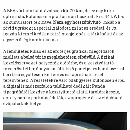
A BEV várható hatótávolsága
kb. 70 km
, de ez egy kicsit
optimista, különösen a platformon használt kis, 44 kWh-s
akkumulátort tekintve.
Nem egy hosszútávfutó
, inkább a
rövid ugrásokra specializálódott, mint az eredeti, és itt
igazán kiemelkedik a retró megjelenés, a térkínálat és az
egyszerűség kombinációja.
A lendületes külső és az erőteljes grafikai megoldások
mellett
a belső tér is meglehetősen elbűvölő
. A fizikai
kezelőszerveket helyezték előtérbe, és a kesztyűtartó
megerősített műanyagjai, áttetsző paneljei és bambuszrost
borítása együttesen kellemes és tapintható teret
teremtenek. A részletekre való odafigyelés különösen erős,
a digitális műszerfalon található dedikált Panda
tipográfiától kezdve a kesztyűtartó alatti tárolórekeszig,
amely pont a parkolócédulák, az aprópénz és az eldobható
evőpálcikák helye.