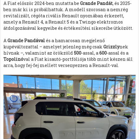
A Fiat először 2024-ben mutatta be
Grande Pandát
, és 2025-
ben már ki is próbálhattuk. A modell szorosan a nemrég
revitalizált, régóta rivális Renault nyomában érkezett,
amely a Renault 4, a Renault 5 és a Twingo elektromos
átdolgozásával kegyeibe és értékesítési sikereibe ütközött.
A
Grande Pandával
és a hamarosan megjelenő
kupéváltozattal – amelyet jelenleg még csak
Grizzly
nek
hívnak –, valamint az örökzöld
500
-assal, a
600
-assal és a
Topolinó
val a Fiat kisautó-portfóliója több mint készen áll
arra, hogy fej-fej mellett versenyezzen a Renault-val.