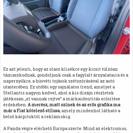
Ez azt jelenti, hogy az olasz klisékre egy kicsit túlzóan
támaszkodnak, gondoljunk csak a fagylalt árnyalataira és a
napernyőkre, a húsvéti tojások szétszórásával az autó
utasterében. Ez utóbbi egy sajnálatos trend, amelyet a
Stellantis nagyon kedvel, ahol a kis dizájn részletek
játékosan „el vannak rejtve” a márkaidentitás erősítése
érdekében.
A merész, matt színek és az erős grafika ma
már a Fiat kötelező stílusa
, amely mindenhol látható a
belső kárpitoktól a reklámokig.
A Panda végre elérhető Európa szerte. Mind az elektromos,