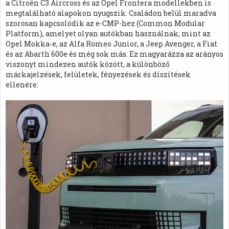
a Citroën C3 Aircross és az Opel Frontera modellekben is
megtalálható alapokon nyugszik. Családon belül maradva
szorosan kapcsolódik az e-CMP-hez (Common Modular
Platform), amelyet olyan autókban használnak, mint az
Opel Mokka-e, az Alfa Romeo Junior, a Jeep Avenger, a Fiat
és az Abarth 600e és még sok más. Ez magyarázza az arányos
viszonyt mindezen autók között, a különböző
márkajelzések, felületek, fényezések és díszítések
ellenére.